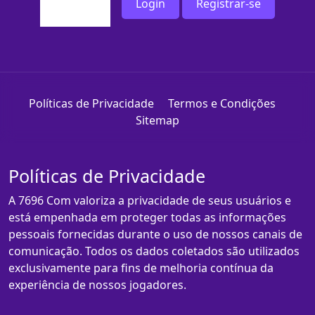
Login
Registrar-se
Políticas de Privacidade
Termos e Condições
Sitemap
Políticas de Privacidade
A 7696 Com valoriza a privacidade de seus usuários e
está empenhada em proteger todas as informações
pessoais fornecidas durante o uso de nossos canais de
comunicação. Todos os dados coletados são utilizados
exclusivamente para fins de melhoria contínua da
experiência de nossos jogadores.