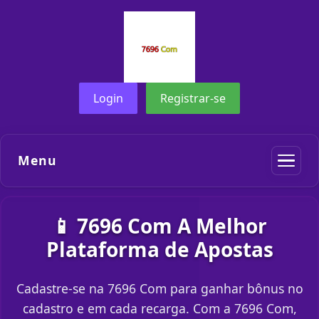
Login
Registrar-se
Menu
📱 7696 Com A Melhor
Plataforma de Apostas
Cadastre-se na 7696 Com para ganhar bônus no
cadastro e em cada recarga. Com a 7696 Com,