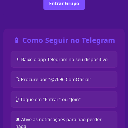
Entrar Grupo
📱 Como Seguir no Telegram
📱 Baixe o app Telegram no seu dispositivo
🔍 Procure por "@7696 ComOficial"
👆 Toque em "Entrar" ou "Join"
🔔 Ative as notificações para não perder
nada