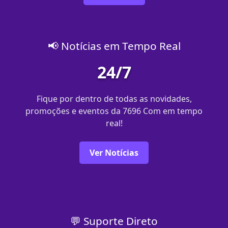
📢 Notícias em Tempo Real
24/7
Fique por dentro de todas as novidades,
promoções e eventos da 7696 Com em tempo
real!
Ver Notícias
💬 Suporte Direto