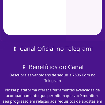
📱 Canal Oficial no Telegram!
📱 Benefícios do Canal
Descubra as vantagens de seguir a 7696 Com no
Telegram
Nossa plataforma oferece ferramentas avançadas de
acompanhamento que permitem que você monitore
seu progresso em relação aos requisitos de apostas em