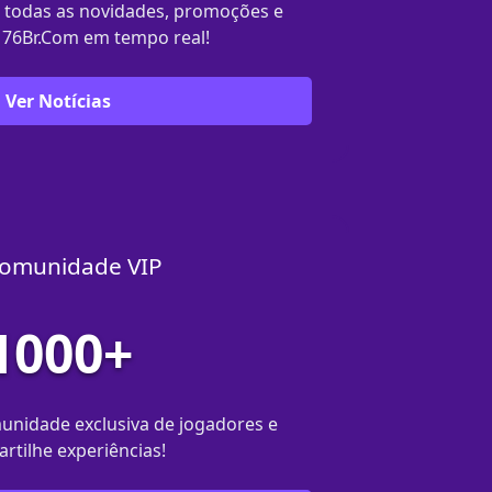
e todas as novidades, promoções e
 76Br.Com em tempo real!
Ver Notícias
Comunidade VIP
1000+
unidade exclusiva de jogadores e
rtilhe experiências!