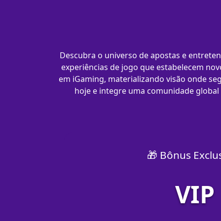
Descubra o universo de apostas e entreten
experiências de jogo que estabelecem nov
em iGaming, materializando visão onde seg
hoje e integre uma comunidade global 
🎁 Bônus Exclu
VIP