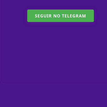
SEGUIR NO TELEGRAM