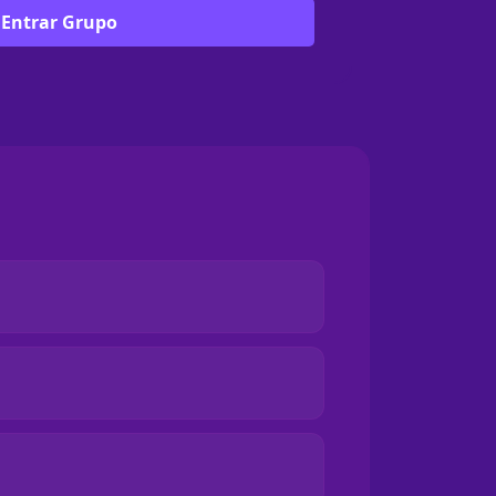
Entrar Grupo