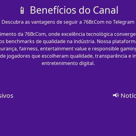
📱 Benefícios do Canal
Descubra as vantagens de seguir a 76Br.Com no Telegram
imento da 76Br.Com, onde excelência tecnológica converge
os benchmarks de qualidade na indústria. Nossa plataforma
urança, fairness, entertainment value e responsible gam
de jogadores que escolheram qualidade, transparência e i
entretenimento digital.
sivos
📢 Notí