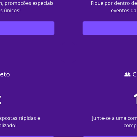
m, promoções especiais
Fique por dentro d
s únicos!
eventos da
reto
👥 
t
espostas rápidas e
Junte-se a uma com
lizado!
compa