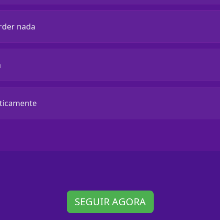
erder nada
a
aticamente
SEGUIR AGORA