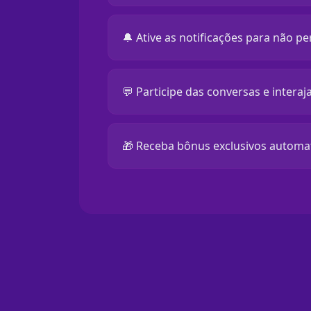
🔔 Ative as notificações para não p
💬 Participe das conversas e interaj
🎁 Receba bônus exclusivos autom