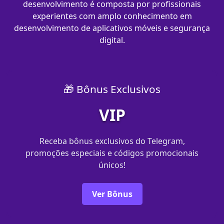
desenvolvimento é composta por profissionais
experientes com amplo conhecimento em
desenvolvimento de aplicativos móveis e segurança
digital.
🎁 Bônus Exclusivos
VIP
Receba bônus exclusivos do Telegram,
promoções especiais e códigos promocionais
únicos!
Ver Bônus