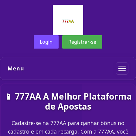
Login
Registrar-se
Menu
📱 777AA A Melhor Plataforma
de Apostas
Cadastre-se na 777AA para ganhar bônus no
cadastro e em cada recarga. Com a 777AA, você