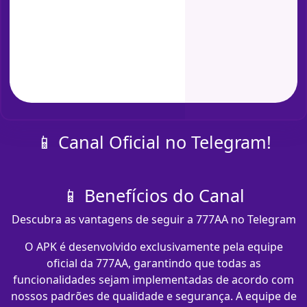
📱 Canal Oficial no Telegram!
📱 Benefícios do Canal
Descubra as vantagens de seguir a 777AA no Telegram
O APK é desenvolvido exclusivamente pela equipe
oficial da 777AA, garantindo que todas as
funcionalidades sejam implementadas de acordo com
nossos padrões de qualidade e segurança. A equipe de