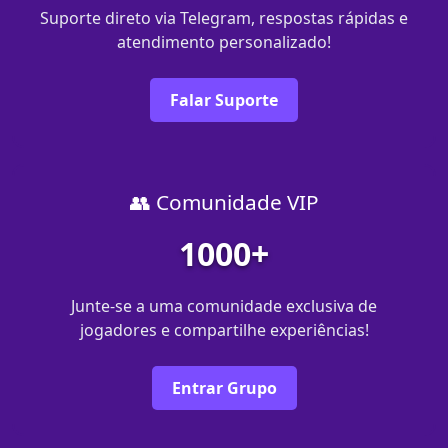
Suporte direto via Telegram, respostas rápidas e
atendimento personalizado!
Falar Suporte
👥 Comunidade VIP
1000+
Junte-se a uma comunidade exclusiva de
jogadores e compartilhe experiências!
Entrar Grupo