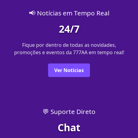
📢 Notícias em Tempo Real
24/7
Fique por dentro de todas as novidades,
promoções e eventos da 777AA em tempo real!
Ver Notícias
💬 Suporte Direto
Chat