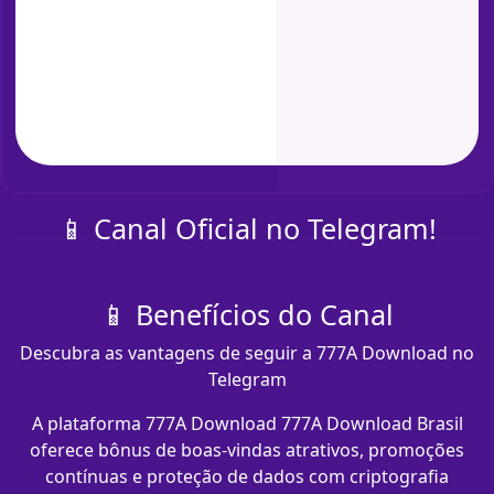
📱 Canal Oficial no Telegram!
📱 Benefícios do Canal
Descubra as vantagens de seguir a 777A Download no
Telegram
A plataforma 777A Download 777A Download Brasil
oferece bônus de boas-vindas atrativos, promoções
contínuas e proteção de dados com criptografia