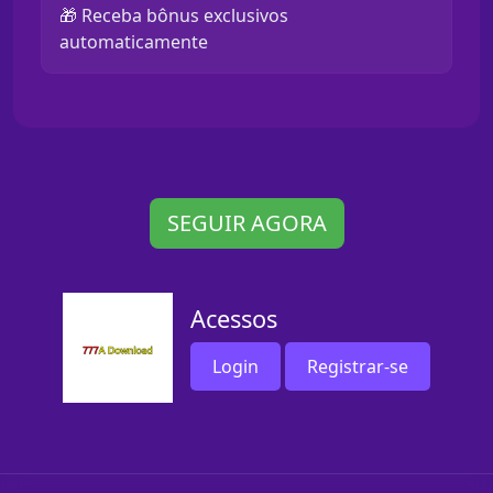
🎁 Receba bônus exclusivos
automaticamente
SEGUIR AGORA
Acessos
Login
Registrar-se