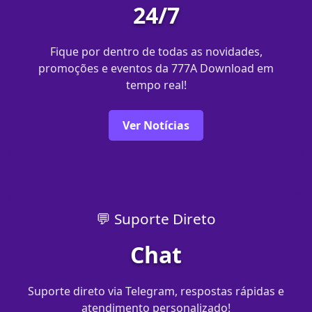
24/7
Fique por dentro de todas as novidades,
promoções e eventos da 777A Download em
tempo real!
Ver Notícias
💬 Suporte Direto
Chat
Suporte direto via Telegram, respostas rápidas e
atendimento personalizado!