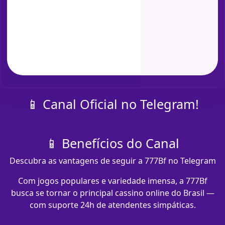
📱 Canal Oficial no Telegram!
📱 Benefícios do Canal
Descubra as vantagens de seguir a 777Bf no Telegram
Com jogos populares e variedade imensa, a 777Bf
busca se tornar o principal cassino online do Brasil —
com suporte 24h de atendentes simpáticas.