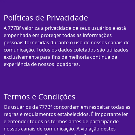
Políticas de Privacidade
A 777Bf valoriza a privacidade de seus usuários e está
empenhada em proteger todas as informações
pessoais fornecidas durante o uso de nossos canais de
comunicação. Todos os dados coletados são utilizados
exclusivamente para fins de melhoria contínua da
experiência de nossos jogadores.
Termos e Condições
Os usuários da 777Bf concordam em respeitar todas as
regras e regulamentos estabelecidos. É importante ler
e entender todos os termos antes de participar de
nossos canais de comunicação. A violação destes