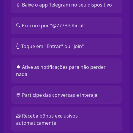
📱 Baixe o app Telegram no seu dispositivo
🔍 Procure por "@777BfOficial"
👆 Toque em "Entrar" ou "Join"
🔔 Ative as notificações para não perder
nada
💬 Participe das conversas e interaja
🎁 Receba bônus exclusivos
automaticamente