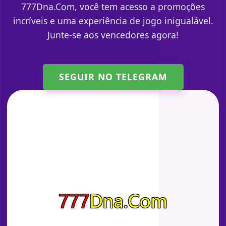
777Dna.Com, você tem acesso a promoções
incríveis e uma experiência de jogo inigualável.
Junte-se aos vencedores agora!
SEGUIR NO TELEGRAM