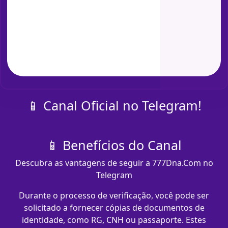
📱 Canal Oficial no Telegram!
📱 Benefícios do Canal
Descubra as vantagens de seguir a 777Dna.Com no
Telegram
Durante o processo de verificação, você pode ser
solicitado a fornecer cópias de documentos de
identidade, como RG, CNH ou passaporte. Estes