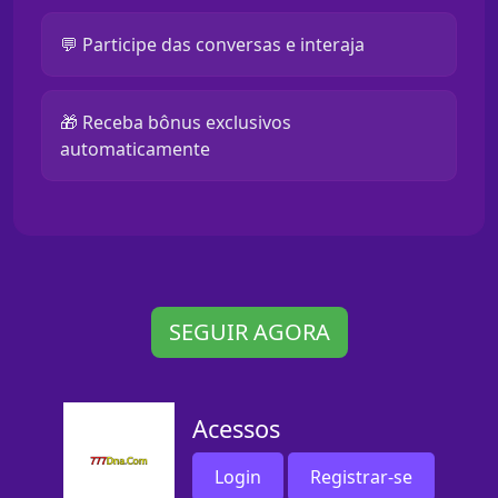
💬 Participe das conversas e interaja
🎁 Receba bônus exclusivos
automaticamente
SEGUIR AGORA
Acessos
Login
Registrar-se