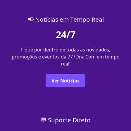
📢 Notícias em Tempo Real
24/7
Fique por dentro de todas as novidades,
promoções e eventos da 777Dna.Com em tempo
real!
Ver Notícias
💬 Suporte Direto