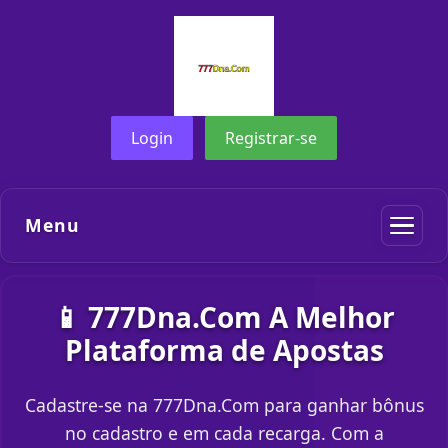
Login
Registrar-se
Menu
📱 777Dna.Com A Melhor
Plataforma de Apostas
Cadastre-se na 777Dna.Com para ganhar bônus
no cadastro e em cada recarga. Com a