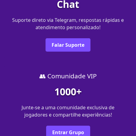
Chat
Suporte direto via Telegram, respostas rápidas e
atendimento personalizado!
Falar Suporte
👥 Comunidade VIP
1000+
Junte-se a uma comunidade exclusiva de
jogadores e compartilhe experiências!
Entrar Grupo