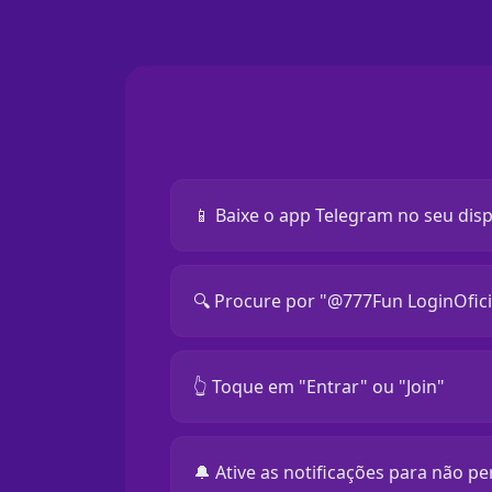
📱 Baixe o app Telegram no seu disp
🔍 Procure por "@777Fun LoginOfici
👆 Toque em "Entrar" ou "Join"
🔔 Ative as notificações para não p