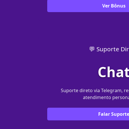
Ver Bônus
💬 Suporte Di
Cha
Suporte direto via Telegram, r
atendimento persona
Falar Suport