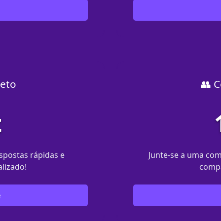
reto
👥 
t
espostas rápidas e
Junte-se a uma com
lizado!
compa
e