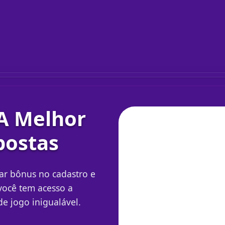
 A Melhor
postas
ar bônus no cadastro e
você tem acesso a
e jogo inigualável.