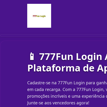
📱 777Fun Login
Plataforma de A
Cadastre-se na 777Fun Login para ganh
em cada recarga. Com a 777Fun Login, 
promoções incríveis e uma experiência d
Junte-se aos vencedores agora!