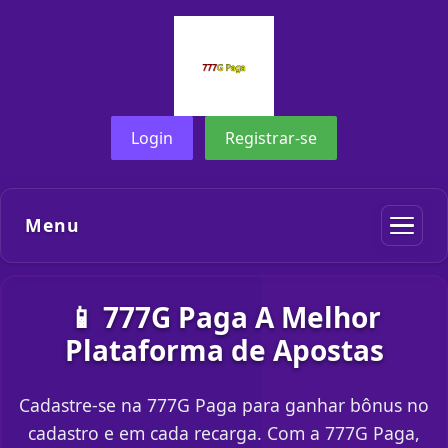
Login
Registrar-se
Menu
📱 777G Paga A Melhor
Plataforma de Apostas
Cadastre-se na 777G Paga para ganhar bônus no
cadastro e em cada recarga. Com a 777G Paga,