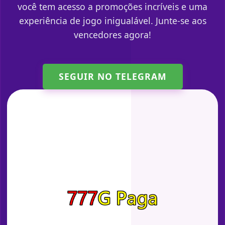
você tem acesso a promoções incríveis e uma
experiência de jogo inigualável. Junte-se aos
vencedores agora!
SEGUIR NO TELEGRAM