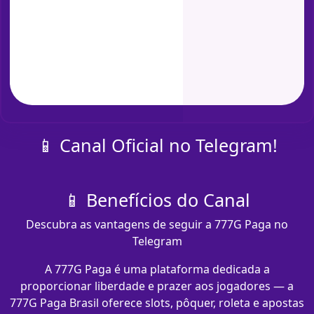
📱 Canal Oficial no Telegram!
📱 Benefícios do Canal
Descubra as vantagens de seguir a 777G Paga no
Telegram
A 777G Paga é uma plataforma dedicada a
proporcionar liberdade e prazer aos jogadores — a
777G Paga Brasil oferece slots, pôquer, roleta e apostas