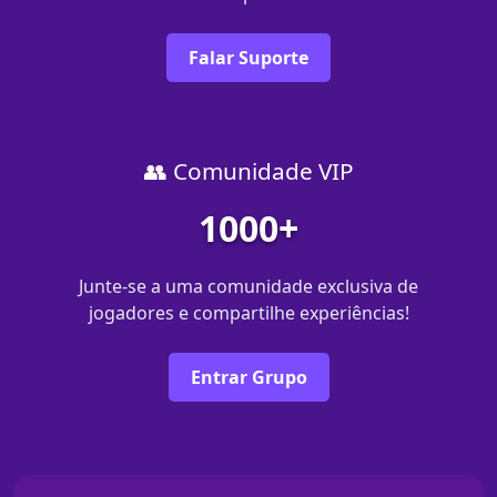
Falar Suporte
👥 Comunidade VIP
1000+
Junte-se a uma comunidade exclusiva de
jogadores e compartilhe experiências!
Entrar Grupo