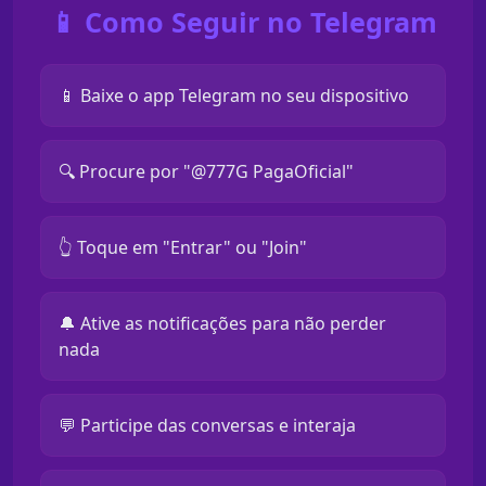
📱 Como Seguir no Telegram
📱 Baixe o app Telegram no seu dispositivo
🔍 Procure por "@777G PagaOficial"
👆 Toque em "Entrar" ou "Join"
🔔 Ative as notificações para não perder
nada
💬 Participe das conversas e interaja