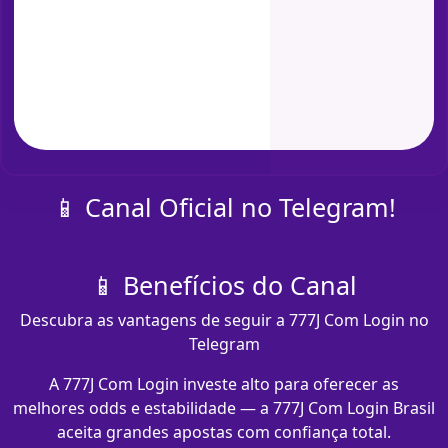
📱 Canal Oficial no Telegram!
📱 Benefícios do Canal
Descubra as vantagens de seguir a 777J Com Login no
Telegram
A 777J Com Login investe alto para oferecer as
melhores odds e estabilidade — a 777J Com Login Brasil
aceita grandes apostas com confiança total.