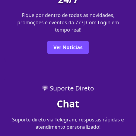
Fique por dentro de todas as novidades,
promoções e eventos da 777J Com Login em
tempo real!
Ver Notícias
💬 Suporte Direto
Chat
Suporte direto via Telegram, respostas rápidas e
atendimento personalizado!