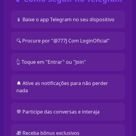
📱 Baixe o app Telegram no seu dispositivo
🔍 Procure por "@777J Com LoginOficial"
👆 Toque em "Entrar" ou "Join"
🔔 Ative as notificações para não perder
nada
💬 Participe das conversas e interaja
🎁 Receba bônus exclusivos