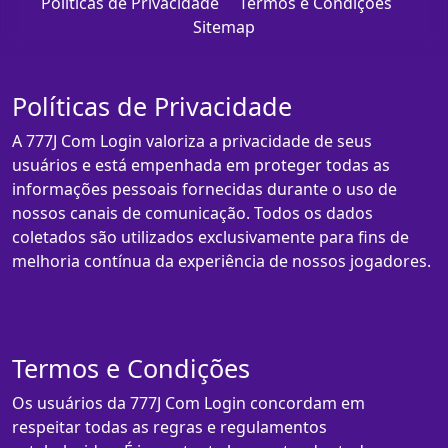
Políticas de Privacidade
Termos e Condições
Sitemap
Políticas de Privacidade
A 777J Com Login valoriza a privacidade de seus
usuários e está empenhada em proteger todas as
informações pessoais fornecidas durante o uso de
nossos canais de comunicação. Todos os dados
coletados são utilizados exclusivamente para fins de
melhoria contínua da experiência de nossos jogadores.
Termos e Condições
Os usuários da 777J Com Login concordam em
respeitar todas as regras e regulamentos