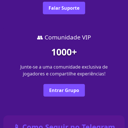
Falar Suporte
👥 Comunidade VIP
1000+
Junte-se a uma comunidade exclusiva de
jogadores e compartilhe experiências!
Entrar Grupo
📱 Como Seguir no Telegram