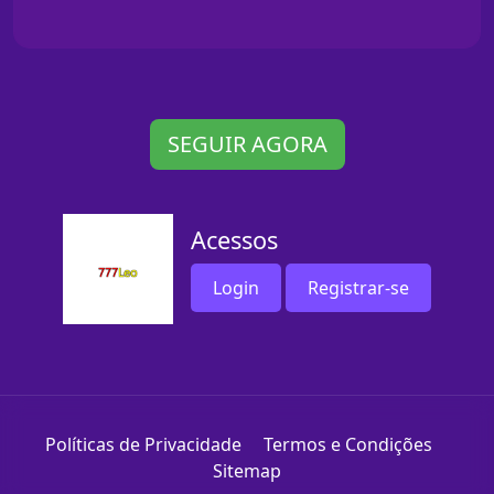
SEGUIR AGORA
Acessos
Login
Registrar-se
Políticas de Privacidade
Termos e Condições
Sitemap