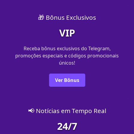
🎁 Bônus Exclusivos
VIP
Receba bônus exclusivos do Telegram,
promoções especiais e códigos promocionais
únicos!
Ver Bônus
📢 Notícias em Tempo Real
24/7