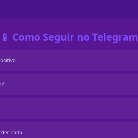
📱 Como Seguir no Telegram
ositivo
l"
erder nada