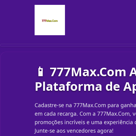
📱 777Max.Com 
Plataforma de A
Cadastre-se na 777Max.Com para ganha
em cada recarga. Com a 777Max.Com, v
promoções incríveis e uma experiência d
Junte-se aos vencedores agora!