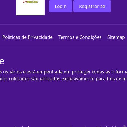
Login
Registrar-se
Políticas de Privacidade
Termos e Condições
Sitemap
de
us usuários e está empenhada em proteger todas as inform
os coletados são utilizados exclusivamente para fins de m