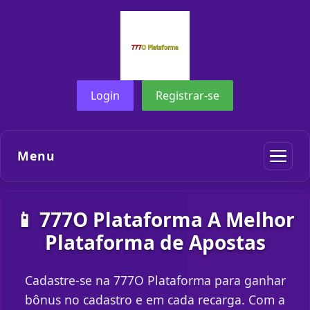
Login
Registrar-se
Menu
📱 777O Plataforma A Melhor
Plataforma de Apostas
Cadastre-se na 777O Plataforma para ganhar
bônus no cadastro e em cada recarga. Com a