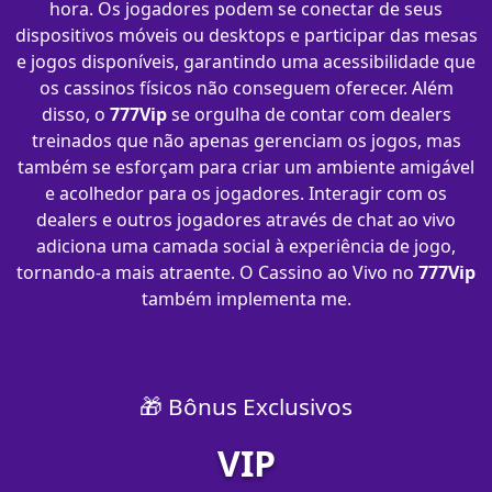
hora. Os jogadores podem se conectar de seus
dispositivos móveis ou desktops e participar das mesas
e jogos disponíveis, garantindo uma acessibilidade que
os cassinos físicos não conseguem oferecer. Além
disso, o
777Vip
se orgulha de contar com dealers
treinados que não apenas gerenciam os jogos, mas
também se esforçam para criar um ambiente amigável
e acolhedor para os jogadores. Interagir com os
dealers e outros jogadores através de chat ao vivo
adiciona uma camada social à experiência de jogo,
tornando-a mais atraente. O Cassino ao Vivo no
777Vip
também implementa me.
🎁 Bônus Exclusivos
VIP