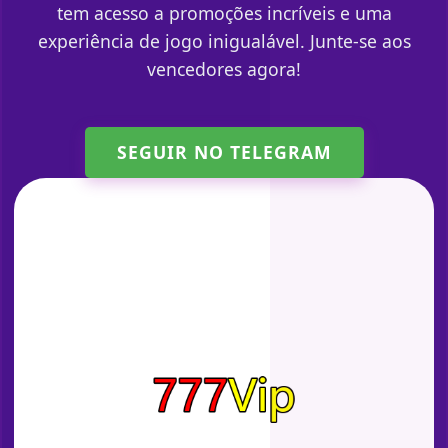
tem acesso a promoções incríveis e uma
experiência de jogo inigualável. Junte-se aos
vencedores agora!
SEGUIR NO TELEGRAM