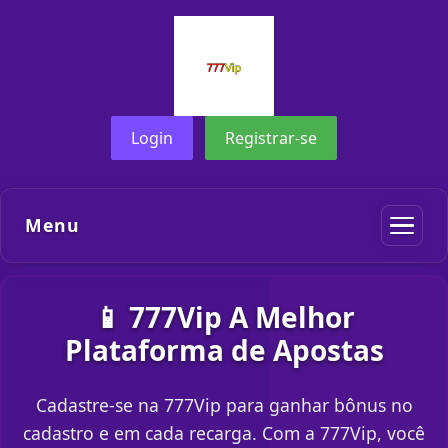
Login
Registrar-se
Menu
📱 777Vip A Melhor
Plataforma de Apostas
Cadastre-se na 777Vip para ganhar bônus no
cadastro e em cada recarga. Com a 777Vip, você