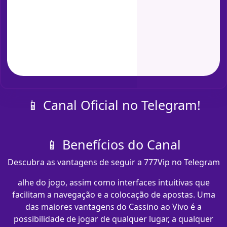
📱 Canal Oficial no Telegram!
📱 Benefícios do Canal
Descubra as vantagens de seguir a 777Vip no Telegram
alhe do jogo, assim como interfaces intuitivas que
facilitam a navegação e a colocação de apostas. Uma
das maiores vantagens do Cassino ao Vivo é a
possibilidade de jogar de qualquer lugar, a qualquer