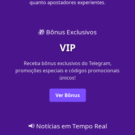
quanto apostadores experientes.
🎁 Bônus Exclusivos
VIP
Receba bônus exclusivos do Telegram,
promoções especiais e códigos promocionais
únicos!
Ver Bônus
📢 Notícias em Tempo Real