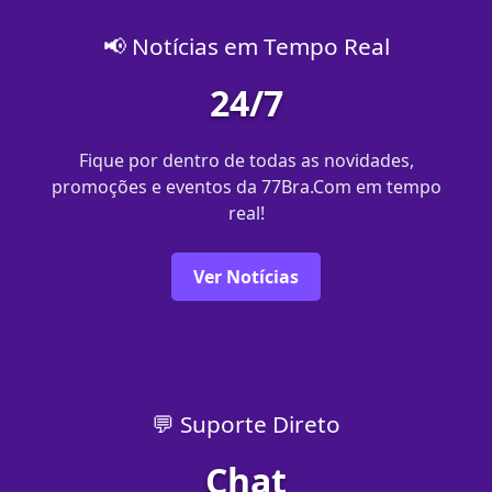
📢 Notícias em Tempo Real
24/7
Fique por dentro de todas as novidades,
promoções e eventos da 77Bra.Com em tempo
real!
Ver Notícias
💬 Suporte Direto
Chat