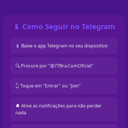
📱 Como Seguir no Telegram
📱 Baixe o app Telegram no seu dispositivo
🔍 Procure por "@77Bra.ComOficial"
👆 Toque em "Entrar" ou "Join"
🔔 Ative as notificações para não perder
nada