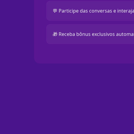
💬 Participe das conversas e interaj
🎁 Receba bônus exclusivos autom