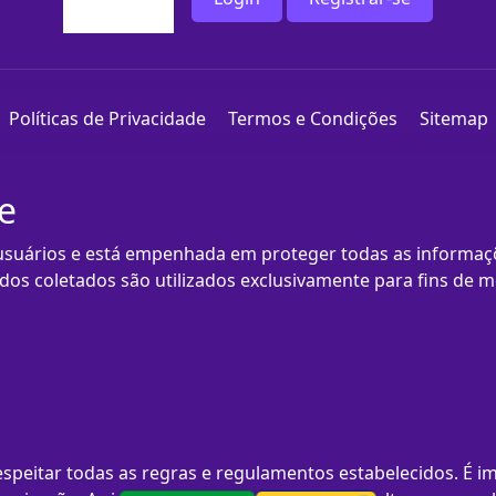
Políticas de Privacidade
Termos e Condições
Sitemap
de
 usuários e está empenhada em proteger todas as informaç
os coletados são utilizados exclusivamente para fins de m
peitar todas as regras e regulamentos estabelecidos. É im