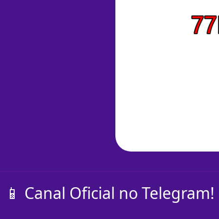
📱 Canal Oficial no Telegram!