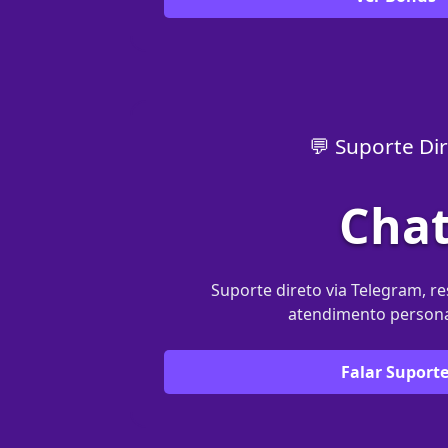
💬 Suporte Di
Cha
Suporte direto via Telegram, r
atendimento persona
Falar Suport