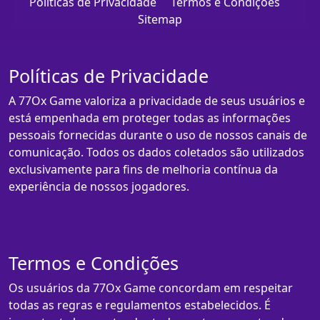
Políticas de Privacidade
Termos e Condições
Sitemap
Políticas de Privacidade
A 77Ox Game valoriza a privacidade de seus usuários e
está empenhada em proteger todas as informações
pessoais fornecidas durante o uso de nossos canais de
comunicação. Todos os dados coletados são utilizados
exclusivamente para fins de melhoria contínua da
experiência de nossos jogadores.
Termos e Condições
Os usuários da 77Ox Game concordam em respeitar
todas as regras e regulamentos estabelecidos. É