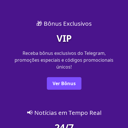
🎁 Bônus Exclusivos
VIP
Receba bônus exclusivos do Telegram,
promoções especiais e códigos promocionais
únicos!
Ver Bônus
📢 Notícias em Tempo Real
24/7