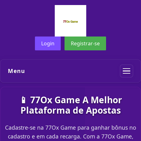
Login
Registrar-se
Menu
📱 77Ox Game A Melhor
Plataforma de Apostas
Cadastre-se na 77Ox Game para ganhar bônus no
cadastro e em cada recarga. Com a 77Ox Game,