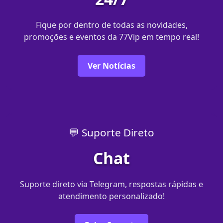
Fique por dentro de todas as novidades,
promoções e eventos da 77Vip em tempo real!
Ver Notícias
💬 Suporte Direto
Chat
Suporte direto via Telegram, respostas rápidas e
atendimento personalizado!