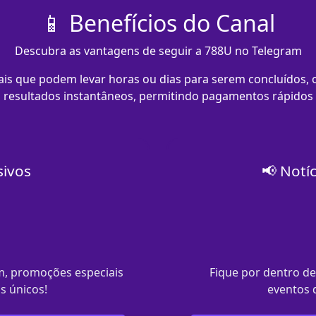
📱 Benefícios do Canal
Descubra as vantagens de seguir a 788U no Telegram
ais que podem levar horas ou dias para serem concluídos, 
resultados instantâneos, permitindo pagamentos rápidos
sivos
📢 Notí
m, promoções especiais
Fique por dentro d
s únicos!
eventos 