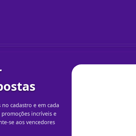
r
postas
 no cadastro e em cada
 promoções incríveis e
unte-se aos vencedores