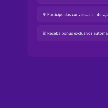
💬 Participe das conversas e interaj
🎁 Receba bônus exclusivos autom