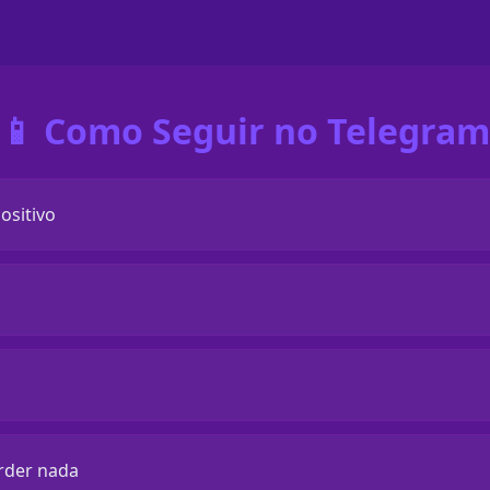
📱 Como Seguir no Telegram
ositivo
erder nada