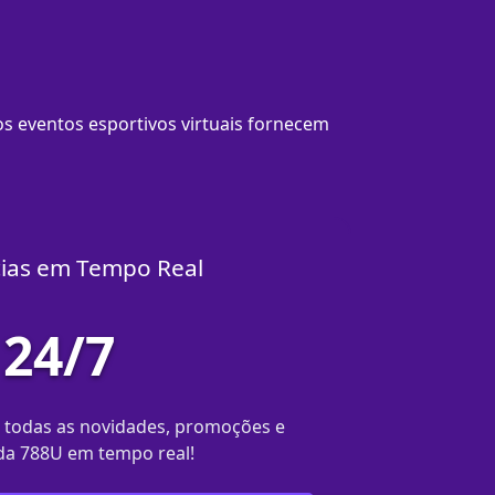
os eventos esportivos virtuais fornecem
cias em Tempo Real
24/7
e todas as novidades, promoções e
da 788U em tempo real!