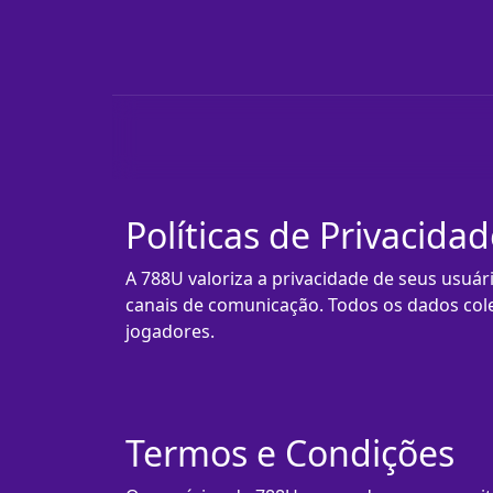
Políticas de Privacida
A 788U valoriza a privacidade de seus usuá
canais de comunicação. Todos os dados cole
jogadores.
Termos e Condições