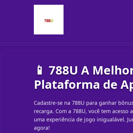
📱 788U A Melho
Plataforma de A
Cadastre-se na 788U para ganhar bônus
recarga. Com a 788U, você tem acesso a
uma experiência de jogo inigualável. J
agora!