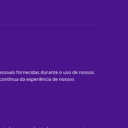
essoais fornecidas durante o uso de nossos
 contínua da experiência de nossos