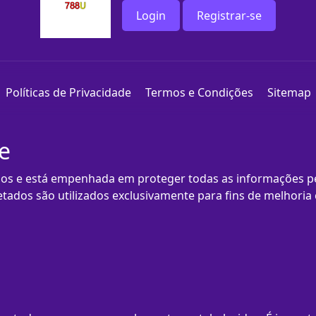
Login
Registrar-se
Políticas de Privacidade
Termos e Condições
Sitemap
de
rios e está empenhada em proteger todas as informações p
tados são utilizados exclusivamente para fins de melhoria