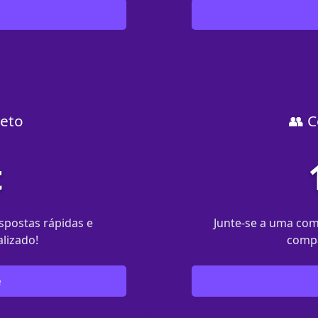
reto
👥 
t
espostas rápidas e
Junte-se a uma com
lizado!
compa
e