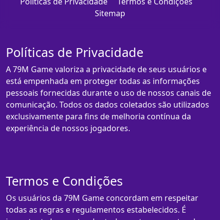
Políticas de Privacidade
Termos e Condições
Sitemap
Políticas de Privacidade
A 79M Game valoriza a privacidade de seus usuários e
está empenhada em proteger todas as informações
pessoais fornecidas durante o uso de nossos canais de
comunicação. Todos os dados coletados são utilizados
exclusivamente para fins de melhoria contínua da
experiência de nossos jogadores.
Termos e Condições
Os usuários da 79M Game concordam em respeitar
todas as regras e regulamentos estabelecidos. É