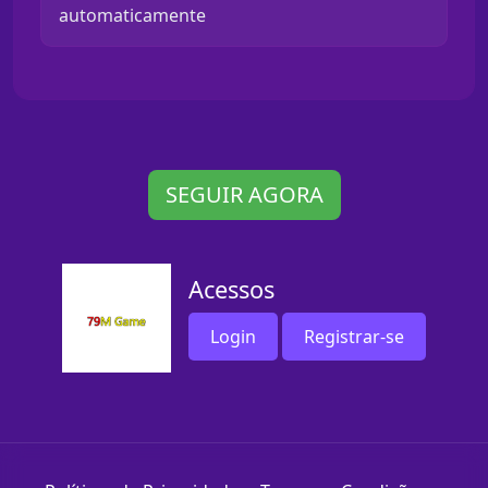
automaticamente
SEGUIR AGORA
Acessos
Login
Registrar-se