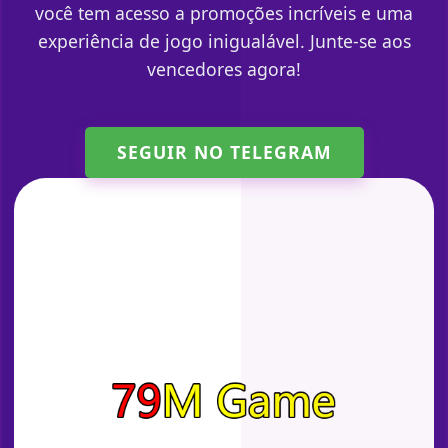
você tem acesso a promoções incríveis e uma
experiência de jogo inigualável. Junte-se aos
vencedores agora!
SEGUIR NO TELEGRAM