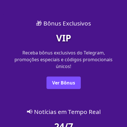
🎁 Bônus Exclusivos
VIP
Receba bônus exclusivos do Telegram,
promoções especiais e códigos promocionais
únicos!
Ver Bônus
📢 Notícias em Tempo Real
24/7