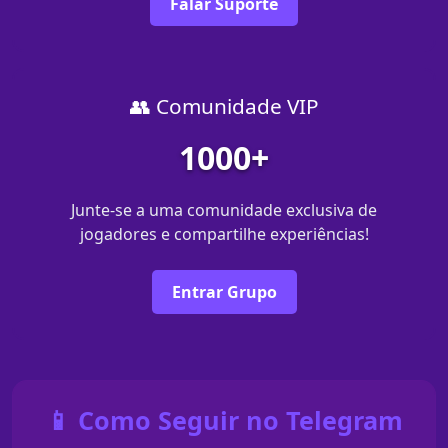
Falar Suporte
👥 Comunidade VIP
1000+
Junte-se a uma comunidade exclusiva de
jogadores e compartilhe experiências!
Entrar Grupo
📱 Como Seguir no Telegram