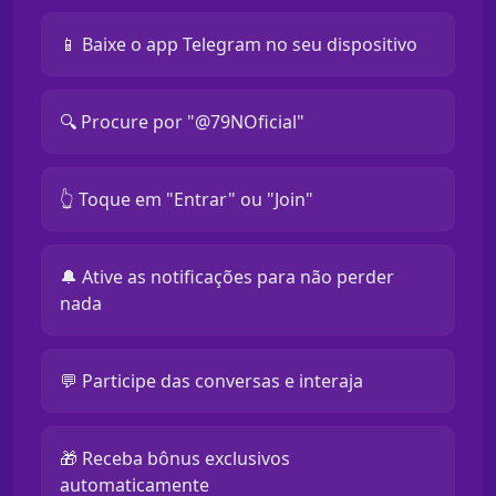
📱 Baixe o app Telegram no seu dispositivo
🔍 Procure por "@79NOficial"
👆 Toque em "Entrar" ou "Join"
🔔 Ative as notificações para não perder
nada
💬 Participe das conversas e interaja
🎁 Receba bônus exclusivos
automaticamente