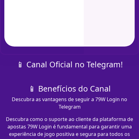
📱 Canal Oficial no Telegram!
📱 Benefícios do Canal
Descubra as vantagens de seguir a 79W Login no
Telegram
Descubra como o suporte ao cliente da plataforma de
apostas 79W Login é fundamental para garantir uma
experiência de jogo positiva e segura para todos os