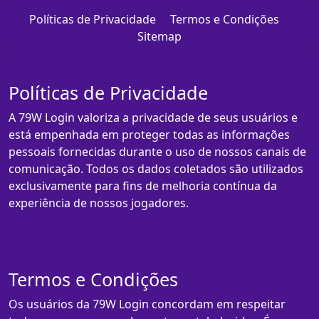
Políticas de Privacidade
Termos e Condições
Sitemap
Políticas de Privacidade
A 79W Login valoriza a privacidade de seus usuários e
está empenhada em proteger todas as informações
pessoais fornecidas durante o uso de nossos canais de
comunicação. Todos os dados coletados são utilizados
exclusivamente para fins de melhoria contínua da
experiência de nossos jogadores.
Termos e Condições
Os usuários da 79W Login concordam em respeitar