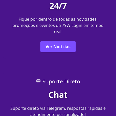
24/7
Fique por dentro de todas as novidades,
promoções e eventos da 79W Login em tempo
real!
Ver Notícias
💬 Suporte Direto
Chat
Suporte direto via Telegram, respostas rápidas e
atendimento personalizado!