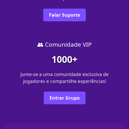
Falar Suporte
👥 Comunidade VIP
1000+
Junte-se a uma comunidade exclusiva de
jogadores e compartilhe experiências!
Entrar Grupo