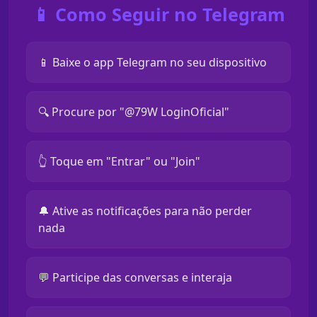
📱 Como Seguir no Telegram
📱 Baixe o app Telegram no seu dispositivo
🔍 Procure por "@79W LoginOficial"
👆 Toque em "Entrar" ou "Join"
🔔 Ative as notificações para não perder
nada
💬 Participe das conversas e interaja