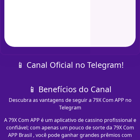
📱 Canal Oficial no Telegram!
📱 Benefícios do Canal
Descubra as vantagens de seguir a 79X Com APP no
Telegram
A 79X Com APP é um aplicativo de cassino profissional e
confiável; com apenas um pouco de sorte da 79X Com
APP Brasil , você pode ganhar grandes prêmios com