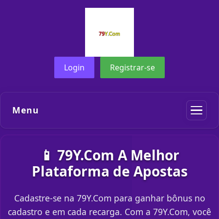
Login
Registrar-se
Menu
📱 79Y.Com A Melhor
Plataforma de Apostas
Cadastre-se na 79Y.Com para ganhar bônus no
cadastro e em cada recarga. Com a 79Y.Com, você