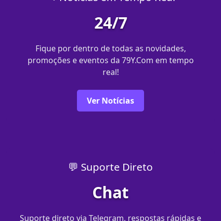
24/7
Fique por dentro de todas as novidades,
promoções e eventos da 79Y.Com em tempo
real!
Ver Notícias
💬 Suporte Direto
Chat
Suporte direto via Telegram, respostas rápidas e