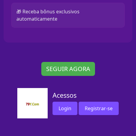
🎁 Receba bônus exclusivos
automaticamente
SEGUIR AGORA
Acessos
Login
Registrar-se