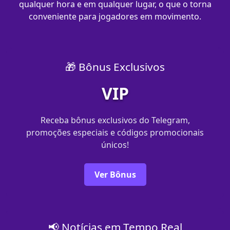
qualquer hora e em qualquer lugar, o que o torna
conveniente para jogadores em movimento.
🎁 Bônus Exclusivos
VIP
Receba bônus exclusivos do Telegram,
promoções especiais e códigos promocionais
únicos!
Ver Bônus
📢 Notícias em Tempo Real