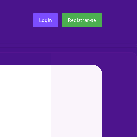
Login
Registrar-se