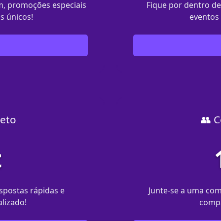
m, promoções especiais
Fique por dentro d
s únicos!
eventos
reto
👥 
t
espostas rápidas e
Junte-se a uma com
lizado!
compa