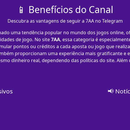
📱 Benefícios do Canal
Descubra as vantagens de seguir a 7AA no Telegram
do uma tendência popular no mundo dos jogos online, of
dades de jogo. No site
7AA
, essa categoria é especialment
ular pontos ou créditos a cada aposta ou jogo que realiz
ambém proporcionam uma experiência mais gratificante e 
mo dinheiro real, dependendo das políticas do site. Além d
sivos
📢 Notí