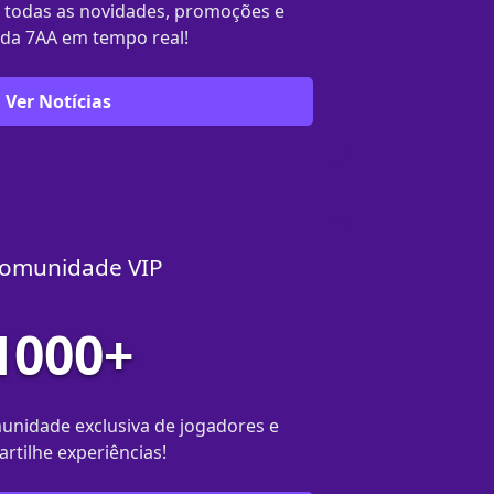
e todas as novidades, promoções e
 da 7AA em tempo real!
Ver Notícias
Comunidade VIP
1000+
unidade exclusiva de jogadores e
rtilhe experiências!