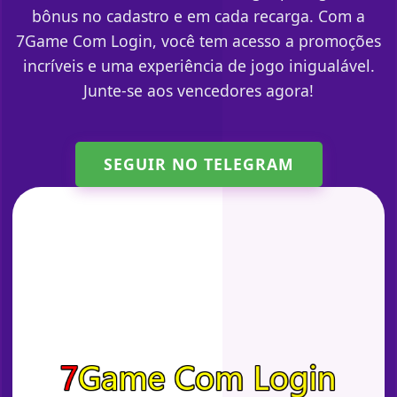
bônus no cadastro e em cada recarga. Com a
7Game Com Login, você tem acesso a promoções
incríveis e uma experiência de jogo inigualável.
Junte-se aos vencedores agora!
SEGUIR NO TELEGRAM