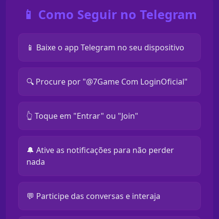
📱 Como Seguir no Telegram
📱 Baixe o app Telegram no seu dispositivo
🔍 Procure por "@7Game Com LoginOficial"
👆 Toque em "Entrar" ou "Join"
🔔 Ative as notificações para não perder
nada
💬 Participe das conversas e interaja