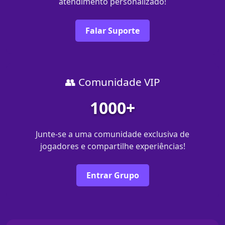
atendimento personalizado!
Falar Suporte
👥 Comunidade VIP
1000+
Junte-se a uma comunidade exclusiva de
jogadores e compartilhe experiências!
Entrar Grupo