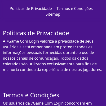
Políticas de Privacidade
Termos e Condições
Sitemap
Políticas de Privacidade
A 7Game Com Login valoriza a privacidade de seus
usuários e está empenhada em proteger todas as
informações pessoais fornecidas durante o uso de
nossos canais de comunicação. Todos os dados
coletados são utilizados exclusivamente para fins de
melhoria contínua da experiência de nossos jogadores.
Termos e Condições
Os usuários da 7Game Com Login concordam em