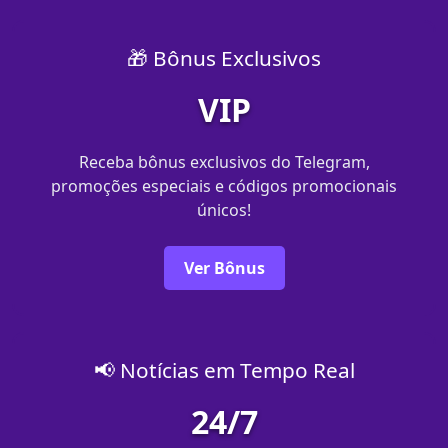
🎁 Bônus Exclusivos
VIP
Receba bônus exclusivos do Telegram,
promoções especiais e códigos promocionais
únicos!
Ver Bônus
📢 Notícias em Tempo Real
24/7