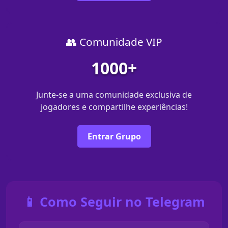
👥 Comunidade VIP
1000+
Junte-se a uma comunidade exclusiva de
jogadores e compartilhe experiências!
Entrar Grupo
📱 Como Seguir no Telegram