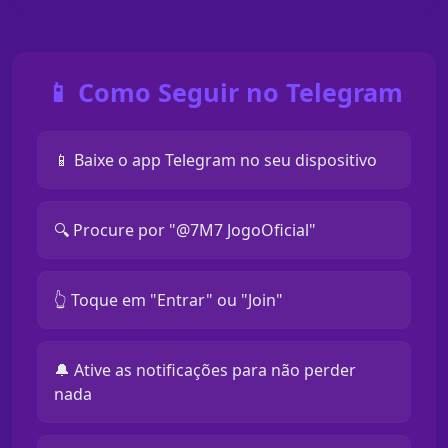
📱 Como Seguir no Telegram
📱 Baixe o app Telegram no seu dispositivo
🔍 Procure por "@7M7 JogoOficial"
👆 Toque em "Entrar" ou "Join"
🔔 Ative as notificações para não perder
nada