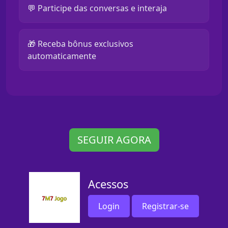
💬 Participe das conversas e interaja
🎁 Receba bônus exclusivos
automaticamente
SEGUIR AGORA
Acessos
Login
Registrar-se