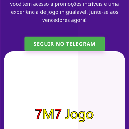
você tem acesso a promoções incríveis e uma
experiência de jogo inigualável. Junte-se aos
vencedores agora!
SEGUIR NO TELEGRAM