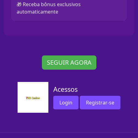
🎁 Receba bônus exclusivos
automaticamente
SEGUIR AGORA
Acessos
Login
Registrar-se