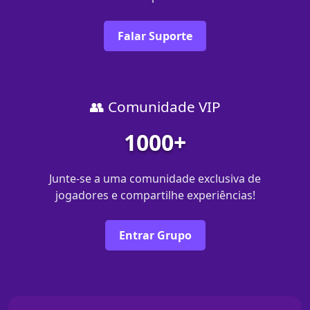
Falar Suporte
👥 Comunidade VIP
1000+
Junte-se a uma comunidade exclusiva de
jogadores e compartilhe experiências!
Entrar Grupo