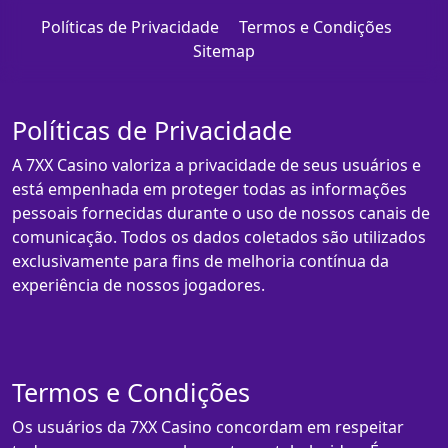
Políticas de Privacidade
Termos e Condições
Sitemap
Políticas de Privacidade
A 7XX Casino valoriza a privacidade de seus usuários e
está empenhada em proteger todas as informações
pessoais fornecidas durante o uso de nossos canais de
comunicação. Todos os dados coletados são utilizados
exclusivamente para fins de melhoria contínua da
experiência de nossos jogadores.
Termos e Condições
Os usuários da 7XX Casino concordam em respeitar