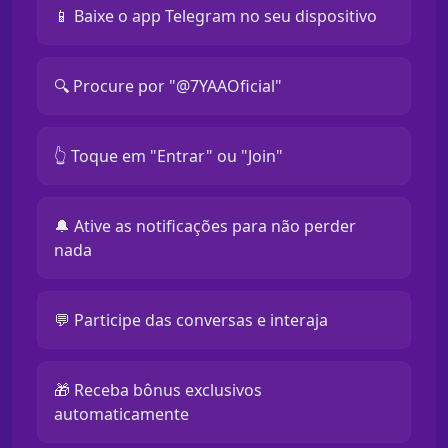
📱 Baixe o app Telegram no seu dispositivo
🔍 Procure por "@7YAAOficial"
👆 Toque em "Entrar" ou "Join"
🔔 Ative as notificações para não perder
nada
💬 Participe das conversas e interaja
🎁 Receba bônus exclusivos
automaticamente