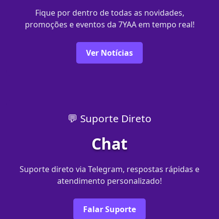
Fique por dentro de todas as novidades,
promoções e eventos da 7YAA em tempo real!
Ver Notícias
💬 Suporte Direto
Chat
Suporte direto via Telegram, respostas rápidas e
atendimento personalizado!
Falar Suporte