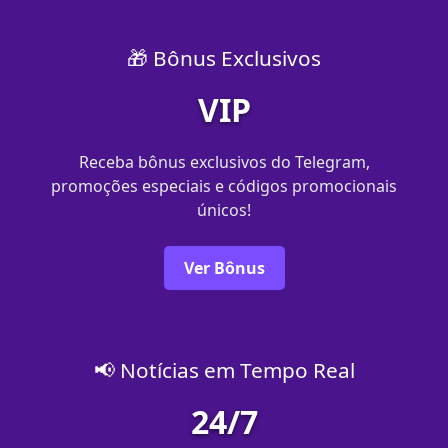
🎁 Bônus Exclusivos
VIP
Receba bônus exclusivos do Telegram,
promoções especiais e códigos promocionais
únicos!
Ver Bônus
📢 Notícias em Tempo Real
24/7