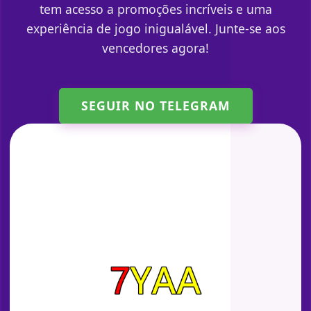
tem acesso a promoções incríveis e uma
experiência de jogo inigualável. Junte-se aos
vencedores agora!
SEGUIR NO TELEGRAM