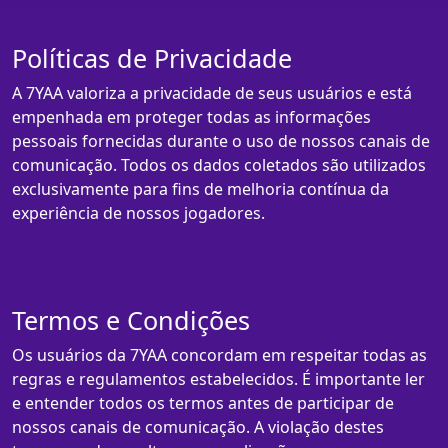
Políticas de Privacidade
A 7YAA valoriza a privacidade de seus usuários e está
empenhada em proteger todas as informações
pessoais fornecidas durante o uso de nossos canais de
comunicação. Todos os dados coletados são utilizados
exclusivamente para fins de melhoria contínua da
experiência de nossos jogadores.
Termos e Condições
Os usuários da 7YAA concordam em respeitar todas as
regras e regulamentos estabelecidos. É importante ler
e entender todos os termos antes de participar de
nossos canais de comunicação. A violação destes