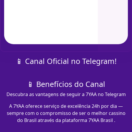
📱 Canal Oficial no Telegram!
📱 Benefícios do Canal
Descubra as vantagens de seguir a 7YAA no Telegram
A 7YAA oferece serviço de excelência 24h por dia —
sempre com o compromisso de ser o melhor cassino
do Brasil através da plataforma 7YAA Brasil .